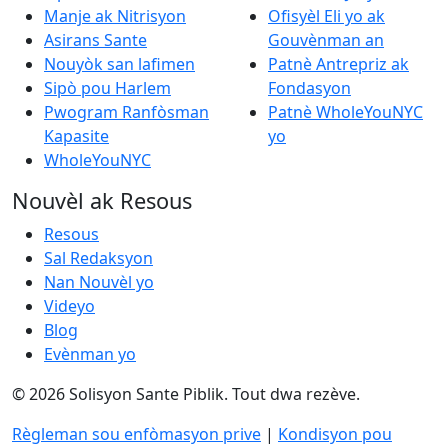
Manje ak Nitrisyon
Ofisyèl Eli yo ak
Asirans Sante
Gouvènman an
Nouyòk san lafimen
Patnè Antrepriz ak
Sipò pou Harlem
Fondasyon
Pwogram Ranfòsman
Patnè WholeYouNYC
Kapasite
yo
WholeYouNYC
Nouvèl ak Resous
Resous
Sal Redaksyon
Nan Nouvèl yo
Videyo
Blog
Evènman yo
© 2026 Solisyon Sante Piblik. Tout dwa rezève.
Règleman sou enfòmasyon prive
|
Kondisyon pou