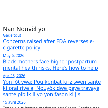
Nan Nouvèl yo
Gade tout
Concerns raised after FDA reverses e-
cigarette policy
May 6, 2026
Black mothers face higher postpartum
mental health risks. Here’s how to help
Apr 23, 2026
Yon lòt vwa: Pou konbat kriz swen sante
ki pral rive a, Nouyòk dwe peye travayè
sante piblik li yo yon fason ki jis.
15 avril 2026
Tanpri voye kesyon medya yo bay Group Gordon nan