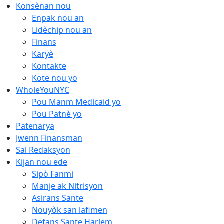
Ale
Konsènan nou
nan
Enpak nou an
kontni
Lidèchip nou an
an
Finans
Karyè
Kontakte
Kote nou yo
WholeYouNYC
Pou Manm Medicaid yo
Pou Patnè yo
Patenarya
Jwenn Finansman
Sal Redaksyon
Kijan nou ede
Sipò Fanmi
Manje ak Nitrisyon
Asirans Sante
Nouyòk san lafimen
Defans Sante Harlem