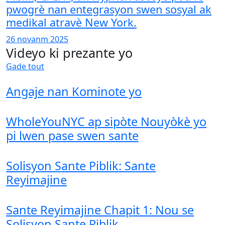
pwogrè nan entegrasyon swen sosyal ak
medikal atravè New York.
26 novanm 2025
Videyo ki prezante yo
Gade tout
Angaje nan Kominote yo
WholeYouNYC ap sipòte Nouyòkè yo
pi lwen pase swen sante
Solisyon Sante Piblik: Sante
Reyimajine
Sante Reyimajine Chapit 1: Nou se
Solisyon Sante Piblik