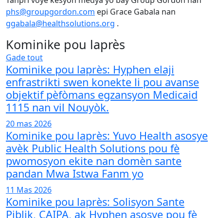
phs@groupgordon.com
epi Grace Gabala nan
ggabala@healthsolutions.org
.
Kominike pou laprès
Gade tout
Kominike pou laprès: Hyphen elaji
enfrastrikti swen konekte li pou avanse
objektif pèfòmans egzansyon Medicaid
1115 nan vil Nouyòk.
20 mas 2026
Kominike pou laprès: Yuvo Health asosye
avèk Public Health Solutions pou fè
pwomosyon ekite nan domèn sante
pandan Mwa Istwa Fanm yo
11 Mas 2026
Kominike pou laprès: Solisyon Sante
Piblik, CAIPA, ak Hyphen asosye pou fè