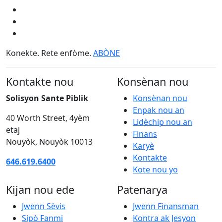
Konekte. Rete enfòme.
ABÒNE
Kontakte nou
Konsènan nou
Solisyon Sante Piblik
Konsènan nou
Enpak nou an
40 Worth Street, 4yèm
Lidèchip nou an
etaj
Finans
Nouyòk, Nouyòk 10013
Karyè
Kontakte
646.619.6400
Kote nou yo
Kijan nou ede
Patenarya
Jwenn Sèvis
Jwenn Finansman
Sipò Fanmi
Kontra ak Jesyon