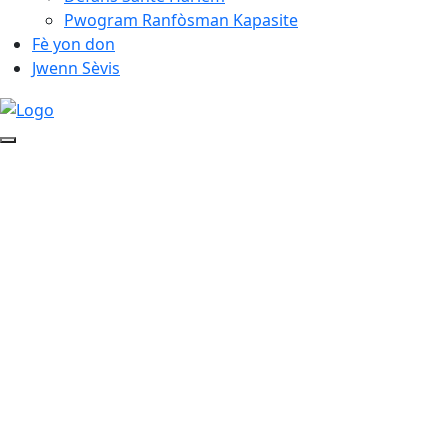
Pwogram Ranfòsman Kapasite
Fè yon don
Jwenn Sèvis