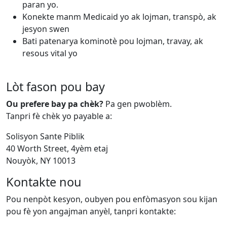
paran yo.
Konekte manm Medicaid yo ak lojman, transpò, ak
jesyon swen
Bati patenarya kominotè pou lojman, travay, ak
resous vital yo
Lòt fason pou bay
Ou prefere bay pa chèk?
Pa gen pwoblèm.
Tanpri fè chèk yo payable a:
Solisyon Sante Piblik
40 Worth Street, 4yèm etaj
Nouyòk, NY 10013
Kontakte nou
Pou nenpòt kesyon, oubyen pou enfòmasyon sou kijan
pou fè yon angajman anyèl, tanpri kontakte: