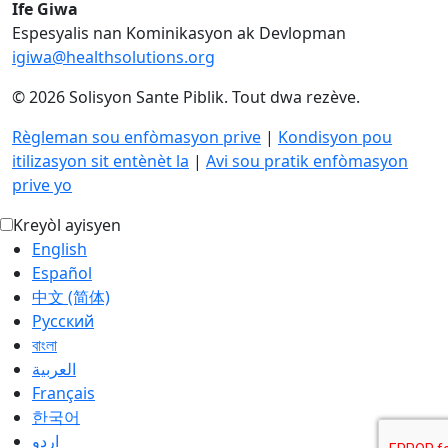
Ife Giwa
Espesyalis nan Kominikasyon ak Devlopman
igiwa@healthsolutions.org
© 2026 Solisyon Sante Piblik. Tout dwa rezève.
Règleman sou enfòmasyon prive
|
Kondisyon pou
itilizasyon sit entènèt la
|
Avi sou pratik enfòmasyon
prive yo
Kreyòl ayisyen
English
Español
中文 (简体)
Русский
বাংলা
العربية‏
Français
한국어
اردو