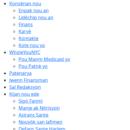
Ale
Konsènan nou
nan
Enpak nou an
kontni
Lidèchip nou an
an
Finans
Karyè
Kontakte
Kote nou yo
WholeYouNYC
Pou Manm Medicaid yo
Pou Patnè yo
Patenarya
Jwenn Finansman
Sal Redaksyon
Kijan nou ede
Sipò Fanmi
Manje ak Nitrisyon
Asirans Sante
Nouyòk san lafimen
Defans Sante Harlem