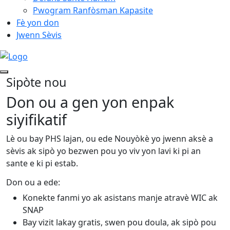
Pwogram Ranfòsman Kapasite
Fè yon don
Jwenn Sèvis
Sipòte nou
Don ou a gen yon
enpak
siyifikatif
Lè ou bay PHS lajan, ou ede Nouyòkè yo jwenn aksè a
sèvis ak sipò yo bezwen pou yo viv yon lavi ki pi an
sante e ki pi estab.
Don ou a ede:
Konekte fanmi yo ak asistans manje atravè WIC ak
SNAP
Bay vizit lakay gratis, swen pou doula, ak sipò pou