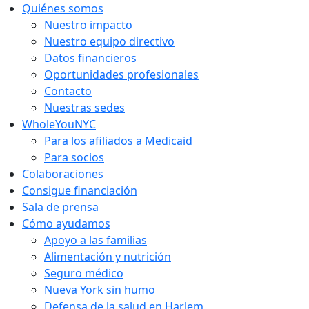
Ir
Quiénes somos
al
Nuestro impacto
contenido
Nuestro equipo directivo
Datos financieros
Oportunidades profesionales
Contacto
Nuestras sedes
WholeYouNYC
Para los afiliados a Medicaid
Para socios
Colaboraciones
Consigue financiación
Sala de prensa
Cómo ayudamos
Apoyo a las familias
Alimentación y nutrición
Seguro médico
Nueva York sin humo
Defensa de la salud en Harlem