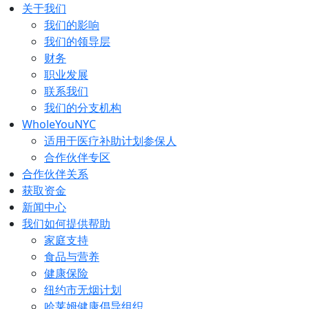
跳
关于我们
至
我们的影响
内
我们的领导层
容
财务
职业发展
联系我们
我们的分支机构
WholeYouNYC
适用于医疗补助计划参保人
合作伙伴专区
合作伙伴关系
获取资金
新闻中心
我们如何提供帮助
家庭支持
食品与营养
健康保险
纽约市无烟计划
哈莱姆健康倡导组织