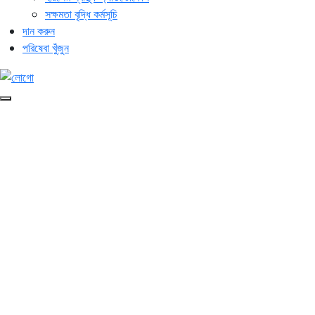
সক্ষমতা বৃদ্ধি কর্মসূচি
দান করুন
পরিষেবা খুঁজুন