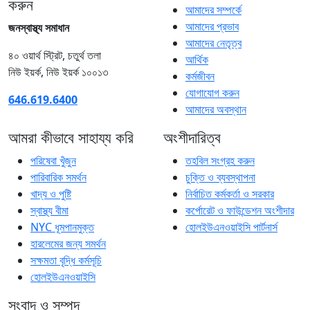
করুন
আমাদের সম্পর্কে
আমাদের প্রভাব
জনস্বাস্থ্য সমাধান
আমাদের নেতৃত্ব
৪০ ওয়ার্থ স্ট্রিট, চতুর্থ তলা
আর্থিক
নিউ ইয়র্ক, নিউ ইয়র্ক ১০০১৩
কর্মজীবন
যোগাযোগ করুন
646.619.6400
আমাদের অবস্থান
আমরা কীভাবে সাহায্য করি
অংশীদারিত্ব
পরিষেবা খুঁজুন
তহবিল সংগ্রহ করুন
পারিবারিক সমর্থন
চুক্তি ও ব্যবস্থাপনা
খাদ্য ও পুষ্টি
নির্বাচিত কর্মকর্তা ও সরকার
স্বাস্থ্য বীমা
কর্পোরেট ও ফাউন্ডেশন অংশীদার
NYC ধূমপানমুক্ত
হোলইউএনওয়াইসি পার্টনার্স
হারলেমের জন্য সমর্থন
সক্ষমতা বৃদ্ধি কর্মসূচি
হোলইউএনওয়াইসি
সংবাদ ও সম্পদ