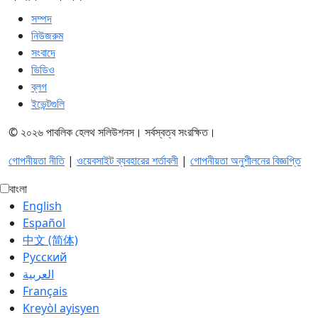
সম্পদ
নিউজরুম
সংবাদে
ভিডিও
ব্লগ
ইভেন্টগুলি
© ২০২৬ পাবলিক হেলথ সলিউশনস। সর্বস্বত্ব সংরক্ষিত।
গোপনীয়তা নীতি
|
ওয়েবসাইট ব্যবহারের শর্তাবলী
|
গোপনীয়তা অনুশীলনের বিজ্ঞপ্তি
বাংলা
English
Español
中文 (简体)
Русский
العربية‏
Français
Kreyòl ayisyen