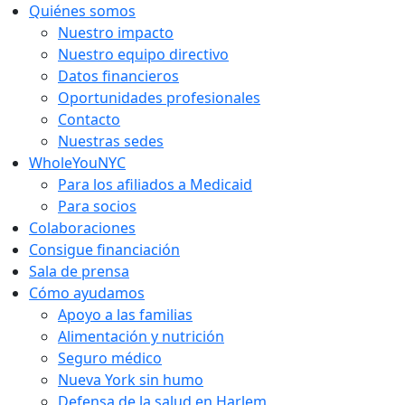
Ir
Quiénes somos
al
Nuestro impacto
contenido
Nuestro equipo directivo
Datos financieros
Oportunidades profesionales
Contacto
Nuestras sedes
WholeYouNYC
Para los afiliados a Medicaid
Para socios
Colaboraciones
Consigue financiación
Sala de prensa
Cómo ayudamos
Apoyo a las familias
Alimentación y nutrición
Seguro médico
Nueva York sin humo
Defensa de la salud en Harlem