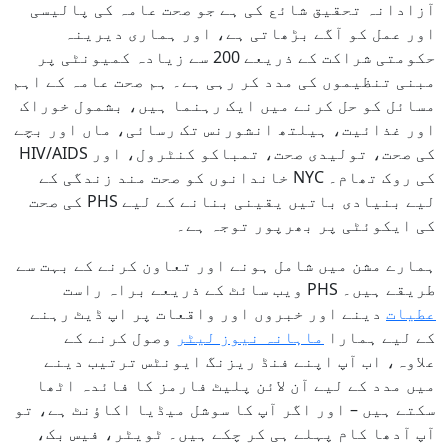
آزادانہ تحقیق شائع کی ہے جو صحت عامہ کی پالیسی
اور عمل کو آگے بڑھاتی ہے، اور ہماری دیرینہ
حکومتی شراکت کے ذریعے 200 سے زیادہ کمیونٹی پر
مبنی تنظیموں کی مدد کر رہی ہے۔ ہم صحت عامہ کے اہم
مسائل کو حل کرنے میں ایک رہنما ہیں، بشمول خوراک
اور غذائیت، ہیلتھ انشورنس تک رسائی، ماں اور بچے
کی صحت، تولیدی صحت، تمباکو کنٹرول، اور HIV/AIDS
کی روک تھام۔ NYC خاندانوں کو صحت مند زندگی کے
لیے بنیادی باتیں یقینی بنانے کے لیے PHS کی صحت
کی ایکوئٹی پر بھرپور توجہ ہے۔
ہمارے مشن میں شامل ہونے اور تعاون کرنے کے بہت سے
طریقے ہیں۔ PHS ویب سائٹ کے ذریعے براہ راست
عطیات
دینے اور خبروں اور واقعات پر اپ ڈیٹ رہنے
کے لیے ہمارا
ماہانہ نیوز لیٹر
وصول کرنے کے
علاوہ، اب آپ اپنے فنڈ ریزنگ ایونٹس ترتیب دینے
میں مدد کے لیے آن لائن پلیٹ فارمز کا فائدہ اٹھا
سکتے ہیں – اور اگر آپ کا سوشل میڈیا اکاؤنٹ ہے، تو
آپ آدھا کام پہلے ہی کر چکے ہیں۔ ٹویٹر، فیس بک،