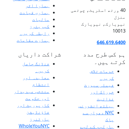
ہمارا اثر
40 ورتھ اسٹریٹ، چوتھی
ہماری قیادت
منزل
مالیات
نیویارک، نیویارک
کیریئرز
10013
رابطہ کریں۔
ہمارے مقامات
646.619.6400
ہم کس طرح مدد
شراکت داریاں
کرتے ہیں۔
فنڈنگ ​​حاصل
کریں۔
خدمات تلاش
معاہدہ اور
کریں۔
انتظام
فیملی سپورٹ
منتخب عہدیدار
خوراک اور
اور حکومت
غذائیت
کارپوریٹ اور
ہیلتھ انشورنس
فاؤنڈیشن
NYC دھواں سے
پارٹنرز
پاک
WholeYouNYC
ہارلیم کے لیے