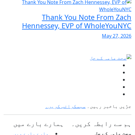
Thank You Note From Zach
Hennessey, EVP of WholeYouNYC
May 27, 2026
جڑیں باخبر رہیں۔
سبسکرائب کریں۔
ہم سے رابطہ کریں۔
ہمارے بارے میں
صحت عامہ کے حل
ہمارے بارے میں