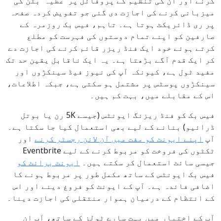
کرنے اور ان کی تنظیم کے پروفائل پر 'عطیہ' بٹن کی
میزبانی کرنے کی اجازت دی گئی جو تفویض کردہ صفحہ
پر ری ڈائریکٹ ہوتا ہے۔ تاہم، فیس بک روزمرہ کے
صارفین کو اپنے تمام دوستوں کی فہرست کو مطلع
کرتے ہوئے خود ایک فنڈ ریزر قائم کرنے کی اجازت دے
کر ایک قدم آگے بڑھتا ہے۔ یہ ایک ناقابل یقین حد تک
مفید ٹول ہے، کیونکہ آپ کی نیوز فیڈ سینکڑوں اور
سینکڑوں پوسٹس پر مشتمل ہو سکتی ہے، جبکہ اطلاعات،
اس کے مقابلے میں، بہت کم ہیں۔
فیس بک کو فنڈ ریزنگ ایونٹس (جیسے 5K رن یا بوتل
ڈرائیو) بنانے کے لیے بھی استعمال کیا جا سکتا ہے۔
آپ
اپنے ایونٹ کو مفت میں آن لائن رجسٹر کرنے
اور
ٹکٹوں کی فروخت کو مربوط کرنے کے لیے Eventbrite
جیسی سائٹ استعمال کر سکتے ہیں۔
ایونٹ برائٹ کو
فیس بک ایونٹس کے ساتھ مکمل طور پر مربوط ہونے کا
اضافی فائدہ ہے۔ آپ کے ایونٹ کو فروغ دینے اور اس
کے انتظام کے درمیان ہموار منتقلی کی اجازت دینا۔
آپ کے اختیار میں بہت سارے ٹولز کے ساتھ، آپ ان