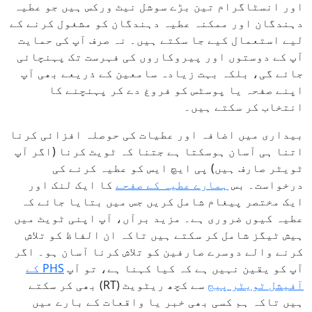
اور انسٹاگرام تین بڑے سوشل نیٹ ورکس ہیں جو عطیہ
دہندگان اور ممکنہ عطیہ دہندگان کو مشغول کرنے کے
لیے استعمال کیے جا سکتے ہیں۔ نہ صرف آپ کی حمایت
آپ کے دوستوں اور پیروکاروں کی فہرست تک پہنچائی
جائے گی، بلکہ بہت زیادہ سامعین کے ذریعے بھی آپ
اپنے صفحہ یا پوسٹس کو فروغ دے کر پہنچنے کا
انتخاب کر سکتے ہیں۔
بیداری میں اضافہ اور عطیات کی حوصلہ افزائی کرنا
اتنا ہی آسان ہوسکتا ہے جتنا کہ ٹویٹ کرنا (اگر آپ
ٹویٹر صارف ہیں) پی ایچ ایس کو عطیہ کرنے کی
درخواست۔ بس
ہمارے عطیہ کے صفحے
کا ایک لنک اور
ایک مختصر پیغام شامل کریں جس میں بتایا جائے کہ
عطیہ کیوں ضروری ہے۔ مزید برآں، آپ اپنی ٹویٹ میں
ہیش ٹیگز شامل کر سکتے ہیں تاکہ ان الفاظ کو تلاش
کرنے والے دوسرے صارفین کو تلاش کرنا آسان ہو۔ اگر
آپ کو یقین نہیں ہے کہ کیا کہنا ہے، تو آپ
PHS کے
آفیشل ٹویٹر پیج
سے کچھ ریٹویٹ (RT) بھی کر سکتے
ہیں تاکہ ہم کسی بھی خبر یا واقعات کے بارے میں