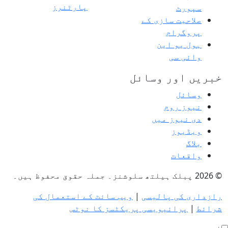
پارٹنرز
سپورٹ
صلاحیت سازی کے
پروگرام
ہول یو این
وائی سی
خبریں اور وسائل
وسائل
نیوز روم
دی نیوز میں
ویڈیوز
بلاگ
واقعات
© 2026 پبلک ہیلتھ سلوشنز۔ جملہ حقوق محفوظ ہیں۔
رازداری کی پالیسی
|
ویب سائٹ کے استعمال کی
شرائط
|
پرائیویسی پریکٹسز کا نوٹس