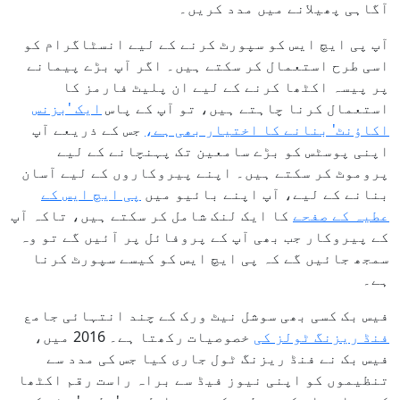
آگاہی پھیلانے میں مدد کریں۔
آپ پی ایچ ایس کو سپورٹ کرنے کے لیے انسٹاگرام کو
اسی طرح استعمال کر سکتے ہیں۔ اگر آپ بڑے پیمانے
پر پیسہ اکٹھا کرنے کے لیے ان پلیٹ فارمز کا
استعمال کرنا چاہتے ہیں، تو آپ کے پاس
ایک 'بزنس
اکاؤنٹ' بنانے کا اختیار بھی ہے،
جس کے ذریعے آپ
اپنی پوسٹس کو بڑے سامعین تک پہنچانے کے لیے
پروموٹ کر سکتے ہیں۔ اپنے پیروکاروں کے لیے آسان
بنانے کے لیے، آپ اپنے بائیو میں
پی ایچ ایس کے
عطیہ کے صفحے
کا ایک لنک شامل کر سکتے ہیں، تاکہ آپ
کے پیروکار جب بھی آپ کے پروفائل پر آئیں گے تو وہ
سمجھ جائیں گے کہ پی ایچ ایس کو کیسے سپورٹ کرنا
ہے۔
فیس بک کسی بھی سوشل نیٹ ورک کے چند انتہائی جامع
فنڈ ریزنگ ٹولز کی
خصوصیات رکھتا ہے۔ 2016 میں،
فیس بک نے فنڈ ریزنگ ٹول جاری کیا جس کی مدد سے
تنظیموں کو اپنی نیوز فیڈ سے براہ راست رقم اکٹھا