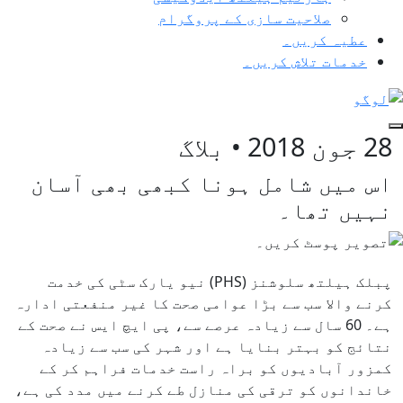
صلاحیت سازی کے پروگرام
عطیہ کریں۔
خدمات تلاش کریں۔
28 جون 2018
•
بلاگ
اس میں شامل ہونا کبھی بھی آسان
نہیں تھا۔
پبلک ہیلتھ سلوشنز (PHS) نیو یارک سٹی کی خدمت
کرنے والا سب سے بڑا عوامی صحت کا غیر منفعتی ادارہ
ہے۔ 60 سال سے زیادہ عرصے سے، پی ایچ ایس نے صحت کے
نتائج کو بہتر بنایا ہے اور شہر کی سب سے زیادہ
کمزور آبادیوں کو براہ راست خدمات فراہم کر کے
خاندانوں کو ترقی کی منازل طے کرنے میں مدد کی ہے،